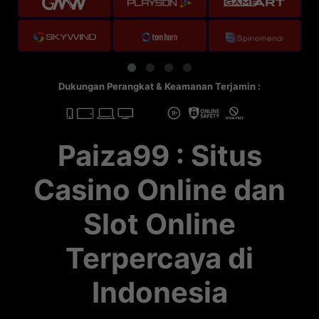
Dukungan Perangkat & Keamanan Terjamin :
Paiza99 : Situs
Casino Online dan
Slot Online
Terpercaya di
Indonesia