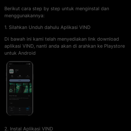
Berikut cara step by step untuk menginstal dan
menggunakannya:
1. Silahkan Unduh dahulu Aplikasi VIND
Di bawah ini kami telah menyediakan link download
aplikasi VIND, nanti anda akan di arahkan ke Playstore
untuk Android
2. Instal Aplikasi VIND