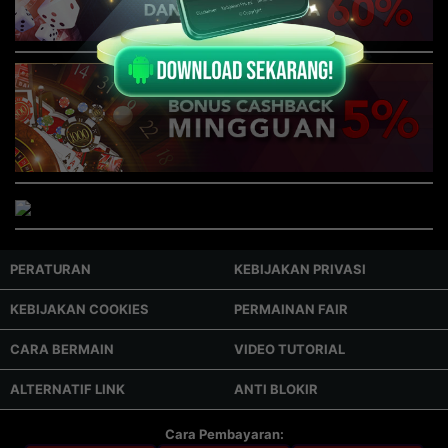
PERATURAN
KEBIJAKAN PRIVASI
KEBIJAKAN COOKIES
PERMAINAN FAIR
CARA BERMAIN
VIDEO TUTORIAL
ALTERNATIF LINK
ANTI BLOKIR
Cara Pembayaran: